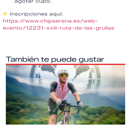
agotar cupo.
Inscripciones aquí:
https://www.chipserena.es/web-
evento/12231-xxiii-ruta-de-las-grullas
También te puede gustar