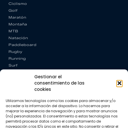
Ciclismo
Golf
Maratón
Montaña
MTB
Natación
Paddleboard
Rugby
Running
Surf
Trail running
Gestionar el
Triatlón
consentimiento de las
cookies
CONTACTO
+34 922 303 191
Utilizamos tecnologías como las cookies para almacenar y/o
+34 662 342 177
acceder a la información del dispositivo. Lo hacemos para
info@vkssport.com
mejorar la experiencia de navegación y para mostrar anuncios
SÍGUENOS
(no) personalizados. El consentimiento a estas tecnologías nos
permitirá procesar datos como el comportamiento de
navegación o los ID's únicos en este sitio. No consentir o retirar el