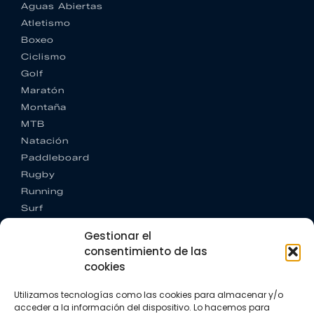
Aguas Abiertas
Atletismo
Boxeo
Ciclismo
Golf
Maratón
Montaña
MTB
Natación
Paddleboard
Rugby
Running
Surf
Trail running
Gestionar el
Triatlón
consentimiento de las
cookies
CONTACTO
+34 922 303 191
Utilizamos tecnologías como las cookies para almacenar y/o
+34 662 342 177
acceder a la información del dispositivo. Lo hacemos para
info@vkssport.com