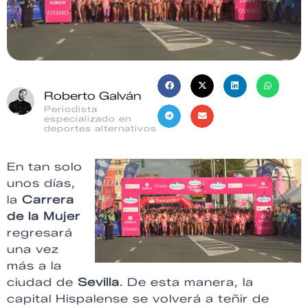
Roberto Galván
Periodista
especializado en
deportes alternativos
En tan solo
unos días,
la
Carrera
de la Mujer
regresará
una vez
más a la
ciudad de
Sevilla
. De esta manera, la
capital Hispalense se volverá a teñir de