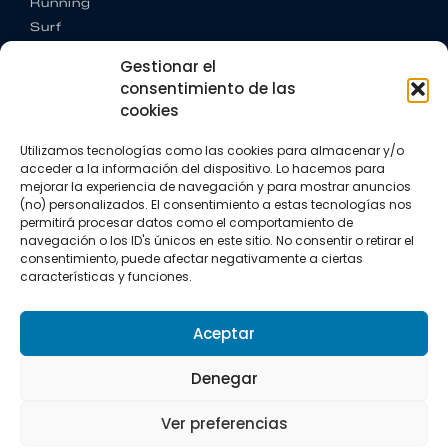
Running
Surf
Trail running
Gestionar el
Triatlón
consentimiento de las
cookies
CONTACTO
+34 922 303 191
Utilizamos tecnologías como las cookies para almacenar y/o
+34 662 342 177
acceder a la información del dispositivo. Lo hacemos para
info@vkssport.com
mejorar la experiencia de navegación y para mostrar anuncios
SÍGUENOS
(no) personalizados. El consentimiento a estas tecnologías nos
permitirá procesar datos como el comportamiento de
navegación o los ID's únicos en este sitio. No consentir o retirar el
consentimiento, puede afectar negativamente a ciertas
características y funciones.
Aceptar
Aviso legal
Política de privacidad
Política de cookies
Denegar
Copyright © 2026 VKS Sport.
Ver preferencias
Todos los derechos resevados.