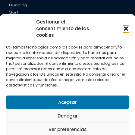
Running
Surf
Trail running
Gestionar el
Triatlón
consentimiento de las
cookies
CONTACTO
+34 922 303 191
Utilizamos tecnologías como las cookies para almacenar y/o
+34 662 342 177
acceder a la información del dispositivo. Lo hacemos para
info@vkssport.com
mejorar la experiencia de navegación y para mostrar anuncios
(no) personalizados. El consentimiento a estas tecnologías nos
SÍGUENOS
permitirá procesar datos como el comportamiento de
navegación o los ID's únicos en este sitio. No consentir o retirar el
consentimiento, puede afectar negativamente a ciertas
características y funciones.
Aceptar
Aviso legal
Política de privacidad
Política de cookies
Denegar
Copyright © 2026 VKS Sport.
Ver preferencias
Todos los derechos resevados.