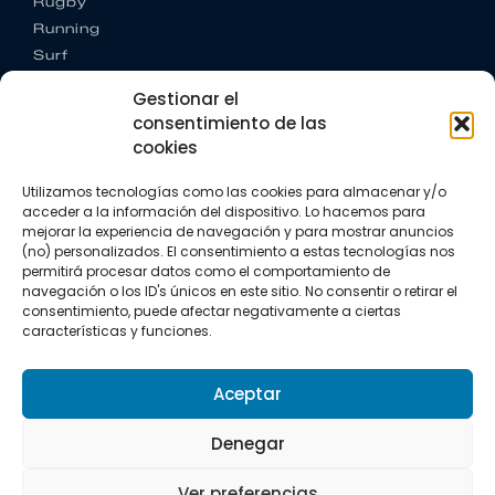
Rugby
Running
Surf
Trail running
Gestionar el
Triatlón
consentimiento de las
cookies
CONTACTO
+34 922 303 191
Utilizamos tecnologías como las cookies para almacenar y/o
+34 662 342 177
acceder a la información del dispositivo. Lo hacemos para
info@vkssport.com
mejorar la experiencia de navegación y para mostrar anuncios
SÍGUENOS
(no) personalizados. El consentimiento a estas tecnologías nos
permitirá procesar datos como el comportamiento de
navegación o los ID's únicos en este sitio. No consentir o retirar el
consentimiento, puede afectar negativamente a ciertas
características y funciones.
Aceptar
Aviso legal
Política de privacidad
Política de cookies
Denegar
Copyright © 2026 VKS Sport.
Ver preferencias