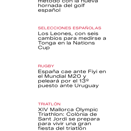
método con la nueva
hornada del golf
español
SELECCIONES ESPAÑOLAS
Los Leones, con seis
cambios para medirse a
Tonga en la Nations
Cup
RUGBY
España cae ante Fiyi en
el Mundial M20 y
peleará por el 13º
puesto ante Uruguay
TRIATLÓN
XIV Mallorca Olympic
Triathlon: Colònia de
Sant Jordi se prepara
para vivir una gran
fiesta del triatlón