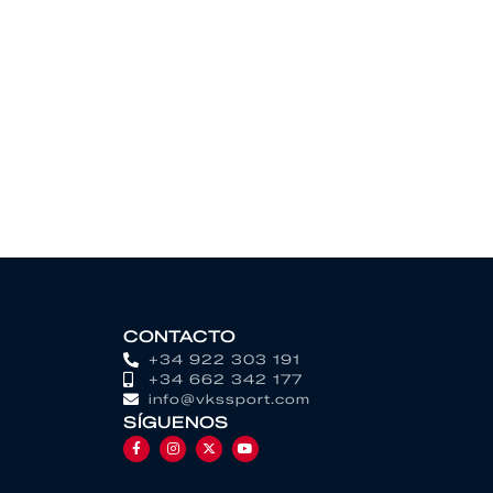
CONTACTO
+34 922 303 191
+34 662 342 177
info@vkssport.com
SÍGUENOS