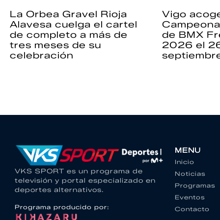
La Orbea Gravel Rioja
Vigo acoge
Alavesa cuelga el cartel
Campeona
de completo a más de
de BMX Fr
tres meses de su
2026 el 2
celebración
septiembr
MENU
Inicio
VKS SPORT es un programa de
Noticias
televisión y portal especializado en
Programas
deportes alternativos.
Eventos
Programa producido por:
Contacto