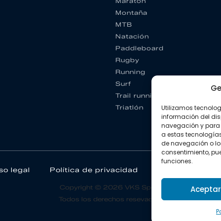
Maratón
Montaña
MTB
Natación
Paddleboard
Rugby
Running
Surf
Ge
Trail running
Triatlón
Utilizamos tecnolo
información del dis
navegación y para 
a estas tecnología
de navegación o los I
consentimiento, pue
funciones.
so legal
Política de privacidad
Política de coo
Copyright © 2026 VKS Sport.
Aceptar
Todos los derechos resevados.
P