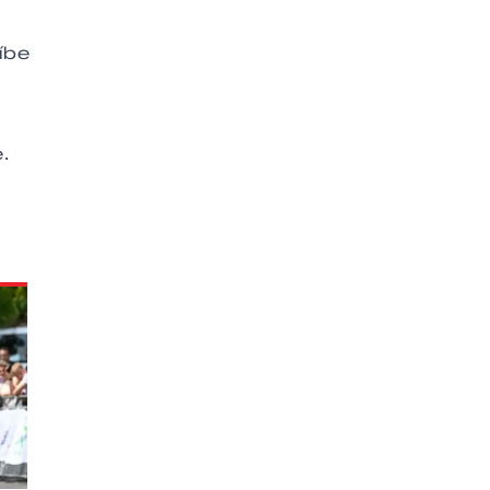
íbe
.