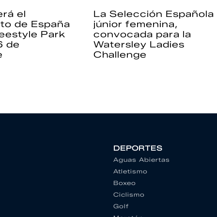
rá el
La Selección Española
to de España
júnior femenina,
eestyle Park
convocada para la
6 de
Watersley Ladies
e
Challenge
DEPORTES
Aguas Abiertas
Atletismo
Boxeo
Ciclismo
Golf