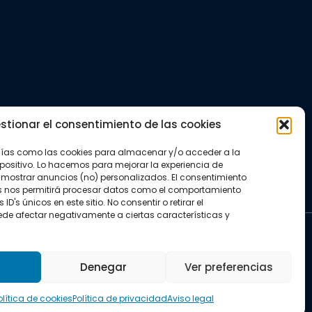
stionar el consentimiento de las cookies
gías como las cookies para almacenar y/o acceder a la
positivo. Lo hacemos para mejorar la experiencia de
mostrar anuncios (no) personalizados. El consentimiento
s nos permitirá procesar datos como el comportamiento
D's únicos en este sitio. No consentir o retirar el
de afectar negativamente a ciertas características y
kies
Denegar
Ver preferencias
olítica de cookies
Política de privacidad
Aviso legal