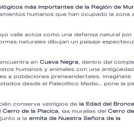
lógicos más importantes de la Región de Mur
tamientos humanos que han ocupado la zona a
uyo valle actúa como una defensa natural por 
formas naturales dibujan un paisaje espectacu
 encuentra en
Cueva Negra
, dentro del compl
 restos humanos y animales con una antigüeda
tes a poblaciones preneandertales. Imagínate
bitados desde el Paleolítico Medio… pone la pi
ambién conserva vestigios de
la Edad del Bronce
l
Cerro de la Placica
, las murallas del
Cerro d
junto a la
ermita de Nuestra Señora de la