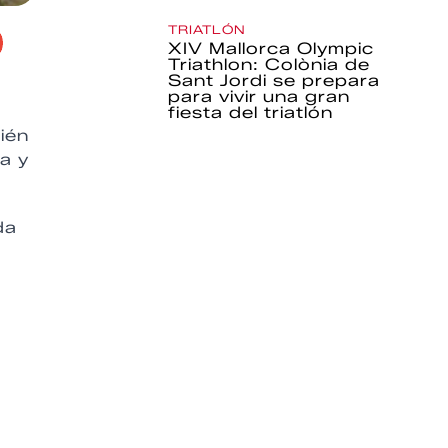
TRIATLÓN
XIV Mallorca Olympic
Triathlon: Colònia de
Sant Jordi se prepara
para vivir una gran
fiesta del triatlón
ién
a y
da
o