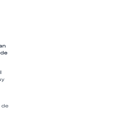
an
 de
l
uy
 de