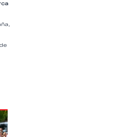
rca
aña,
 de