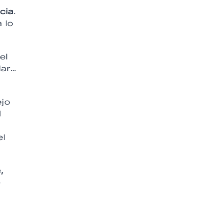
cia
.
 lo
el
lar…
ejo
d
el
,
e