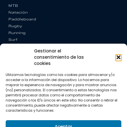
MTB
Natación
Paddleboard
Rugby
Running
Surf
Trail running
Gestionar el
Triatlón
consentimiento de las
cookies
CONTACTO
+34 922 303 191
Utilizamos tecnologías como las cookies para almacenar y/o
+34 662 342 177
acceder a la información del dispositivo. Lo hacemos para
info@vkssport.com
mejorar la experiencia de navegación y para mostrar anuncios
SÍGUENOS
(no) personalizados. El consentimiento a estas tecnologías nos
permitirá procesar datos como el comportamiento de
navegación o los ID's únicos en este sitio. No consentir o retirar el
consentimiento, puede afectar negativamente a ciertas
características y funciones.
Aceptar
Aviso legal
Política de privacidad