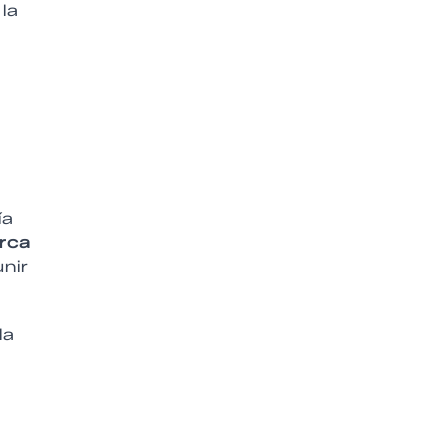
la
ía
rca
nir
la