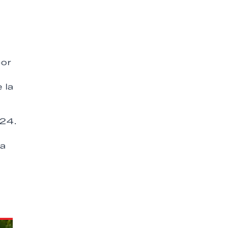
por
 la
024.
la