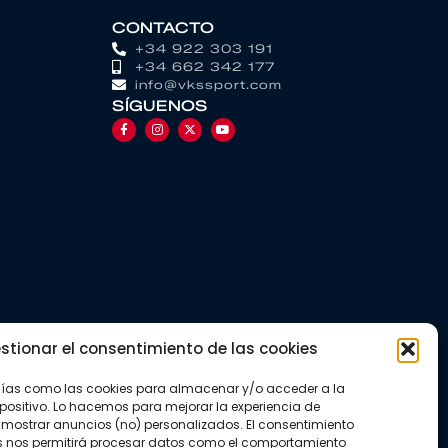
CONTACTO
+34 922 303 191
+34 662 342 177
info@vkssport.com
SÍGUENOS
stionar el consentimiento de las cookies
gías como las cookies para almacenar y/o acceder a la
positivo. Lo hacemos para mejorar la experiencia de
mostrar anuncios (no) personalizados. El consentimiento
s nos permitirá procesar datos como el comportamiento