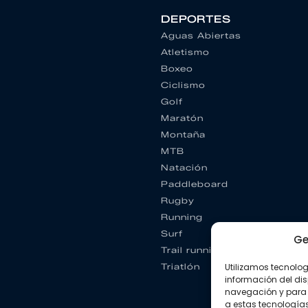
DEPORTES
Aguas Abiertas
Atletismo
Boxeo
Ciclismo
Golf
Maratón
Montaña
MTB
Natación
Paddleboard
Rugby
Running
Surf
Ge
Trail running
Triatlón
Utilizamos tecnolo
información del dis
navegación y para 
a estas tecnología