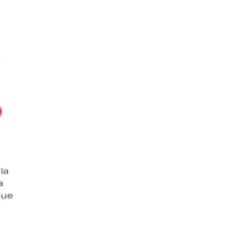
la
a
que