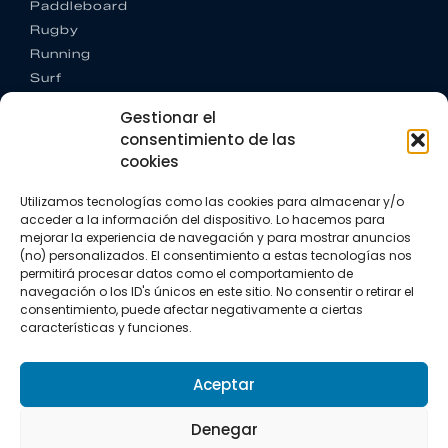
Paddleboard
Rugby
Running
Surf
Trail running
Gestionar el
Triatlón
consentimiento de las
cookies
CONTACTO
+34 922 303 191
Utilizamos tecnologías como las cookies para almacenar y/o
+34 662 342 177
acceder a la información del dispositivo. Lo hacemos para
info@vkssport.com
mejorar la experiencia de navegación y para mostrar anuncios
SÍGUENOS
(no) personalizados. El consentimiento a estas tecnologías nos
permitirá procesar datos como el comportamiento de
navegación o los ID's únicos en este sitio. No consentir o retirar el
consentimiento, puede afectar negativamente a ciertas
características y funciones.
Aceptar
Aviso legal
Política de privacidad
Política de cookies
Denegar