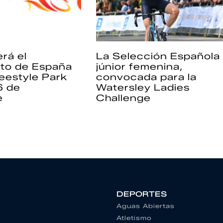
rá el
La Selección Española
to de España
júnior femenina,
eestyle Park
convocada para la
6 de
Watersley Ladies
e
Challenge
DEPORTES
Aguas Abiertas
Atletismo