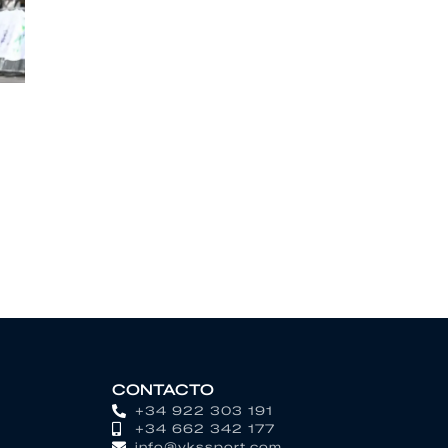
CONTACTO
+34 922 303 191
+34 662 342 177
info@vkssport.com