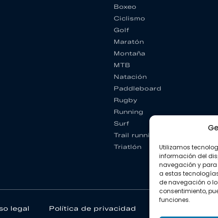
Boxeo
Ciclismo
Golf
Maratón
Montaña
MTB
Natación
Paddleboard
Rugby
Running
Surf
Ge
Trail running
Triatlón
Utilizamos tecnolo
información del dis
navegación y para 
a estas tecnología
de navegación o los I
consentimiento, pue
funciones.
so legal
Política de privacidad
Política de coo