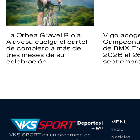
La Orbea Gravel Rioja
Vigo acoge
Alavesa cuelga el cartel
Campeona
de completo a más de
de BMX Fr
tres meses de su
2026 el 2
celebración
septiembr
MENU
Inicio
VKS SPORT es un programa de
Noticias