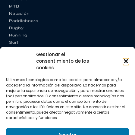
MTB
Natación
Paddleboard
Rugby
Running
Surf
Trail running
Gestionar el
Triatlón
consentimiento de las
cookies
CONTACTO
+34 922 303 191
Utilizamos tecnologías como las cookies para almacenar y/o
+34 662 342 177
acceder a la información del dispositivo. Lo hacemos para
info@vkssport.com
mejorar la experiencia de navegación y para mostrar anuncios
SÍGUENOS
(no) personalizados. El consentimiento a estas tecnologías nos
permitirá procesar datos como el comportamiento de
navegación o los ID's únicos en este sitio. No consentir o retirar el
consentimiento, puede afectar negativamente a ciertas
características y funciones.
Aceptar