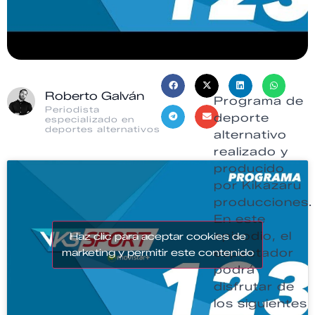
Roberto Galván
Programa de
Periodista
deporte
especializado en
deportes alternativos
alternativo
realizado y
producido
por Kikazaru
producciones.
En este
episodio, el
Haz clic para aceptar cookies de
espectador
marketing y permitir este contenido
podrá
disfrutar de
los siguientes