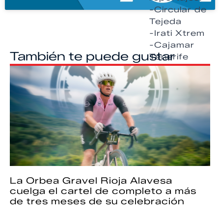
-Circular de
Tejeda
-Irati Xtrem
-Cajamar
También te puede gustar
Tenerife
Bluetrail
La Orbea Gravel Rioja Alavesa
cuelga el cartel de completo a más
de tres meses de su celebración