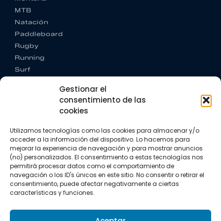
MTB
Natación
Paddleboard
Rugby
Running
Surf
Trail running
Gestionar el
Triatlón
consentimiento de las
cookies
CONTACTO
+34 922 303 191
Utilizamos tecnologías como las cookies para almacenar y/o
+34 662 342 177
acceder a la información del dispositivo. Lo hacemos para
info@vkssport.com
mejorar la experiencia de navegación y para mostrar anuncios
SÍGUENOS
(no) personalizados. El consentimiento a estas tecnologías nos
permitirá procesar datos como el comportamiento de
navegación o los ID's únicos en este sitio. No consentir o retirar el
consentimiento, puede afectar negativamente a ciertas
características y funciones.
Aceptar