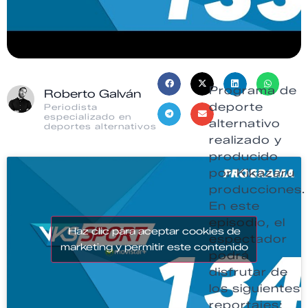
Programa de
Roberto Galván
deporte
Periodista
especializado en
alternativo
deportes alternativos
realizado y
producido
por Kikazaru
producciones.
En este
episodio, el
Haz clic para aceptar cookies de
espectador
marketing y permitir este contenido
podrá
disfrutar de
los siguientes
reportajes: