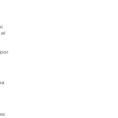
si
 al
 por
na
es