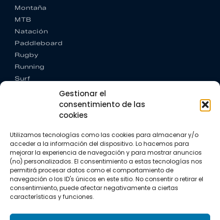
Montaña
MTB
Natación
Paddleboard
Rugby
Running
Surf
Trail running
Gestionar el
Triatlón
consentimiento de las
cookies
CONTACTO
+34 922 303 191
Utilizamos tecnologías como las cookies para almacenar y/o
+34 662 342 177
acceder a la información del dispositivo. Lo hacemos para
info@vkssport.com
mejorar la experiencia de navegación y para mostrar anuncios
(no) personalizados. El consentimiento a estas tecnologías nos
SÍGUENOS
permitirá procesar datos como el comportamiento de
navegación o los ID's únicos en este sitio. No consentir o retirar el
consentimiento, puede afectar negativamente a ciertas
características y funciones.