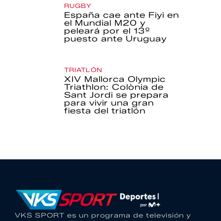
RUGBY
España cae ante Fiyi en
el Mundial M20 y
peleará por el 13º
puesto ante Uruguay
TRIATLÓN
XIV Mallorca Olympic
Triathlon: Colònia de
Sant Jordi se prepara
para vivir una gran
fiesta del triatlón
VKS SPORT es un programa de televisión y