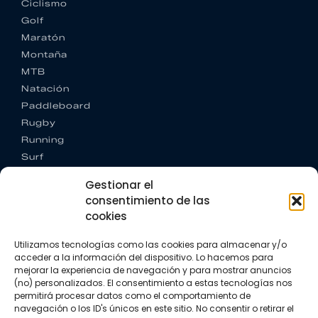
Ciclismo
Golf
Maratón
Montaña
MTB
Natación
Paddleboard
Rugby
Running
Surf
Trail running
Gestionar el
Triatlón
consentimiento de las
cookies
CONTACTO
+34 922 303 191
Utilizamos tecnologías como las cookies para almacenar y/o
+34 662 342 177
acceder a la información del dispositivo. Lo hacemos para
info@vkssport.com
mejorar la experiencia de navegación y para mostrar anuncios
SÍGUENOS
(no) personalizados. El consentimiento a estas tecnologías nos
permitirá procesar datos como el comportamiento de
navegación o los ID's únicos en este sitio. No consentir o retirar el