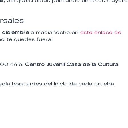
MB
, así que si estás pensando en retos mayore
rsales
e diciembre
a medianoche en
este enlace de
 no te quedes fuera.
00 en el
Centro Juvenil Casa de la Cultura
dia hora antes del inicio de cada prueba.