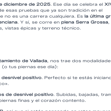
e diciembre de 2025
. Ese día se celebra el
XI
de esas pruebas que ya son tradición en el
que no es una carrera cualquiera. Es
la última g
enciana
. Y sí, se corre en
plena Serra Grossa
,
, vistas épicas y terreno técnico.
tamiento de Vallada
, nos trae dos modalidade
 (o tus piernas ese día):
desnivel positivo
. Perfecto si te estás inician
co».
s de desnivel positivo
. Subidas, bajadas, tra
piernas finas y el corazón contento.