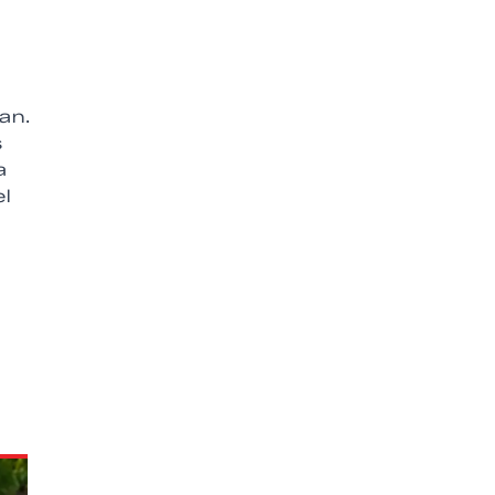
an.
s
a
l