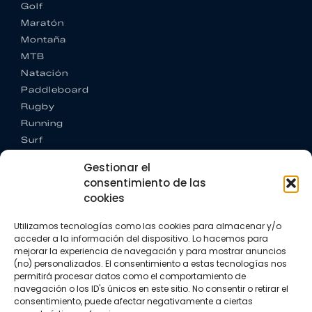
Golf
Maratón
Montaña
MTB
Natación
Paddleboard
Rugby
Running
Surf
Trail running
Gestionar el
Triatlón
consentimiento de las
cookies
CONTACTO
+34 922 303 191
Utilizamos tecnologías como las cookies para almacenar y/o
+34 662 342 177
acceder a la información del dispositivo. Lo hacemos para
info@vkssport.com
mejorar la experiencia de navegación y para mostrar anuncios
SÍGUENOS
(no) personalizados. El consentimiento a estas tecnologías nos
permitirá procesar datos como el comportamiento de
navegación o los ID's únicos en este sitio. No consentir o retirar el
consentimiento, puede afectar negativamente a ciertas