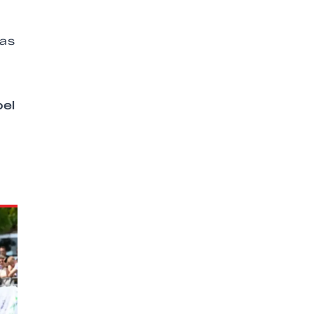
nas
el