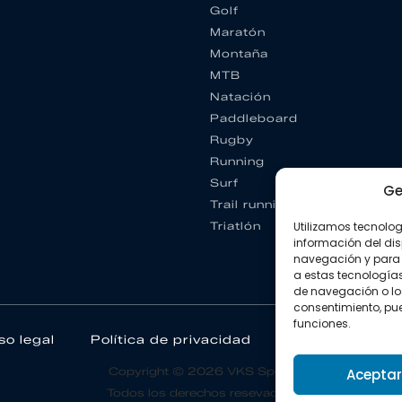
Golf
Maratón
Montaña
MTB
Natación
Paddleboard
Rugby
Running
Surf
Ge
Trail running
Triatlón
Utilizamos tecnolo
información del dis
navegación y para 
a estas tecnología
de navegación o los I
consentimiento, pue
funciones.
so legal
Política de privacidad
Política de coo
Copyright © 2026 VKS Sport.
Aceptar
Todos los derechos resevados.