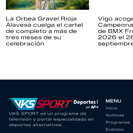
La Orbea Gravel Rioja
Vigo acoge
Alavesa cuelga el cartel
Campeona
de completo a más de
de BMX Fr
tres meses de su
2026 el 2
celebración
septiembr
MENU
Inicio
VKS SPORT es un programa de
Noticias
televisión y portal especializado en
Programas
deportes alternativos.
Eventos