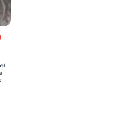
el
s
o