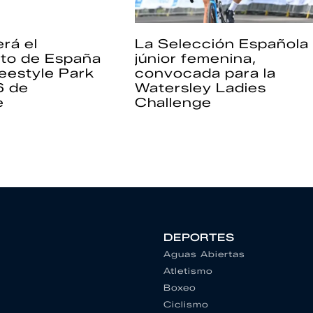
rá el
La Selección Española
to de España
júnior femenina,
eestyle Park
convocada para la
6 de
Watersley Ladies
e
Challenge
DEPORTES
Aguas Abiertas
Atletismo
Boxeo
Ciclismo