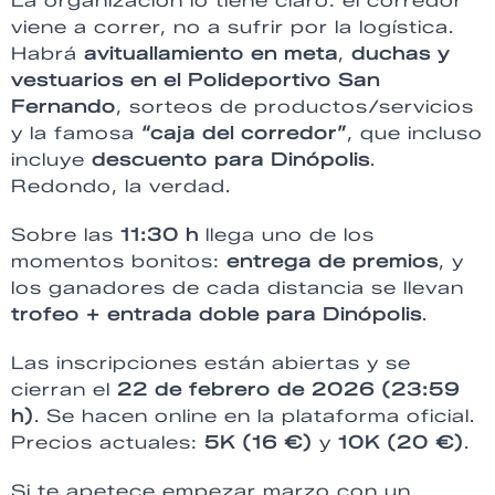
La organización lo tiene claro: el corredor
viene a correr, no a sufrir por la logística.
Habrá
avituallamiento en meta
,
duchas y
vestuarios en el Polideportivo San
Fernando
, sorteos de productos/servicios
y la famosa
“caja del corredor”
, que incluso
incluye
descuento para Dinópolis
.
Redondo, la verdad.
Sobre las
11:30 h
llega uno de los
momentos bonitos:
entrega de premios
, y
los ganadores de cada distancia se llevan
trofeo + entrada doble para Dinópolis
.
Las inscripciones están abiertas y se
cierran el
22 de febrero de 2026 (23:59
h)
. Se hacen online en la plataforma oficial.
Precios actuales:
5K (16 €)
y
10K (20 €)
.
Si te apetece empezar marzo con un