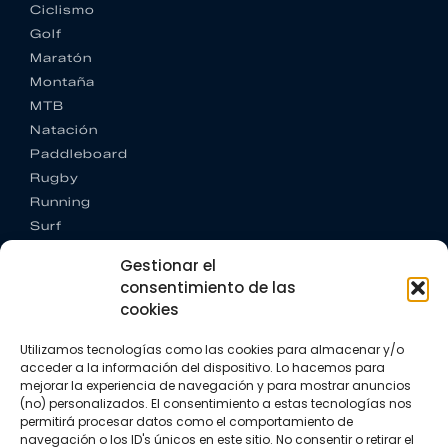
Ciclismo
Golf
Maratón
Montaña
MTB
Natación
Paddleboard
Rugby
Running
Surf
Trail running
Gestionar el
Triatlón
consentimiento de las
cookies
CONTACTO
+34 922 303 191
Utilizamos tecnologías como las cookies para almacenar y/o
+34 662 342 177
acceder a la información del dispositivo. Lo hacemos para
info@vkssport.com
mejorar la experiencia de navegación y para mostrar anuncios
SÍGUENOS
(no) personalizados. El consentimiento a estas tecnologías nos
permitirá procesar datos como el comportamiento de
navegación o los ID's únicos en este sitio. No consentir o retirar el