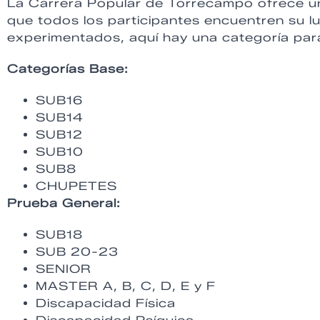
La Carrera Popular de Torrecampo ofrece un
que todos los participantes encuentren su l
experimentados, aquí hay una categoría para
Categorías Base:
SUB16
SUB14
SUB12
SUB10
SUB8
CHUPETES
Prueba General:
SUB18
SUB 20-23
SENIOR
MASTER A, B, C, D, E y F
Discapacidad Física