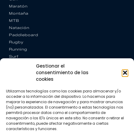
Maratón
Montaña
MTB
Natación
Paddleboard
Rugby
Running
Surf
Trail running
Gestionar el
Triatlón
consentimiento de las
cookies
CONTACTO
+34 922 303 191
Utilizamos tecnologías como las cookies para almacenar y/o
+34 662 342 177
acceder a la información del dispositivo. Lo hacemos para
info@vkssport.com
mejorar la experiencia de navegación y para mostrar anuncios
(no) personalizados. El consentimiento a estas tecnologías nos
SÍGUENOS
permitirá procesar datos como el comportamiento de
navegación o los ID's únicos en este sitio. No consentir o retirar el
consentimiento, puede afectar negativamente a ciertas
características y funciones.