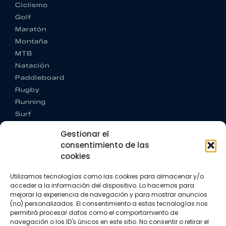
Ciclismo
Golf
Maratón
Montaña
MTB
Natación
Paddleboard
Rugby
Running
Surf
Trail running
Gestionar el
Triatlón
consentimiento de las
cookies
CONTACTO
+34 922 303 191
Utilizamos tecnologías como las cookies para almacenar y/o
+34 662 342 177
acceder a la información del dispositivo. Lo hacemos para
info@vkssport.com
mejorar la experiencia de navegación y para mostrar anuncios
SÍGUENOS
(no) personalizados. El consentimiento a estas tecnologías nos
permitirá procesar datos como el comportamiento de
navegación o los ID's únicos en este sitio. No consentir o retirar el