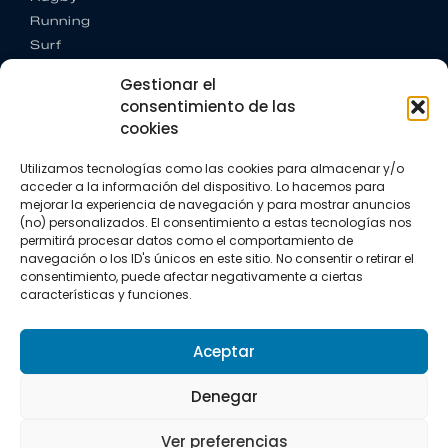
Running
Surf
Trail running
Gestionar el
Triatlón
consentimiento de las
cookies
CONTACTO
+34 922 303 191
Utilizamos tecnologías como las cookies para almacenar y/o
+34 662 342 177
acceder a la información del dispositivo. Lo hacemos para
info@vkssport.com
mejorar la experiencia de navegación y para mostrar anuncios
SÍGUENOS
(no) personalizados. El consentimiento a estas tecnologías nos
permitirá procesar datos como el comportamiento de
navegación o los ID's únicos en este sitio. No consentir o retirar el
consentimiento, puede afectar negativamente a ciertas
características y funciones.
Aceptar
Aviso legal
Política de privacidad
Política de cookies
Denegar
Copyright © 2026 VKS Sport.
Ver preferencias