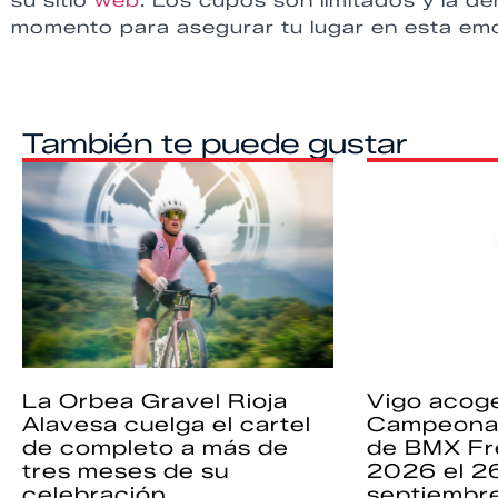
su sitio
web
. Los cupos son limitados y la de
momento para asegurar tu lugar en esta em
También te puede gustar
La Orbea Gravel Rioja
Vigo acoge
Alavesa cuelga el cartel
Campeona
de completo a más de
de BMX Fr
tres meses de su
2026 el 2
celebración
septiembr