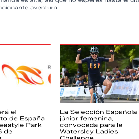
manda es alta, así que no esperes hasta el úl
ocionante aventura.
rá el
La Selección Española
to de España
júnior femenina,
eestyle Park
convocada para la
6 de
Watersley Ladies
e
Challenge