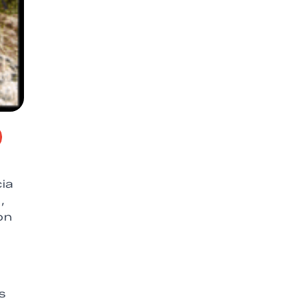
ia
,
on
s