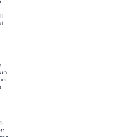
a
l
al
a
 un
un
s
s
en