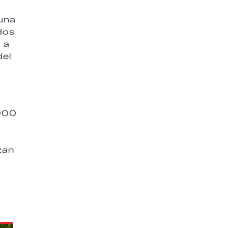
 una
dos
 a
del
.000
zan