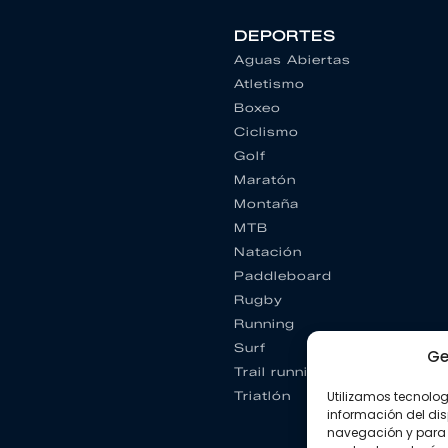
DEPORTES
Aguas Abiertas
Atletismo
Boxeo
Ciclismo
Golf
Maratón
Montaña
MTB
Natación
Paddleboard
Rugby
Running
Surf
Ge
Trail running
Utilizamos tecnolo
Triatlón
información del dis
navegación y para 