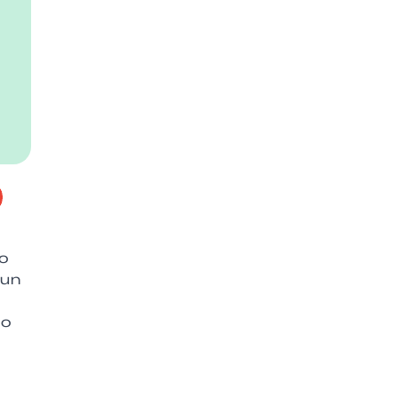
lo
 un
mo