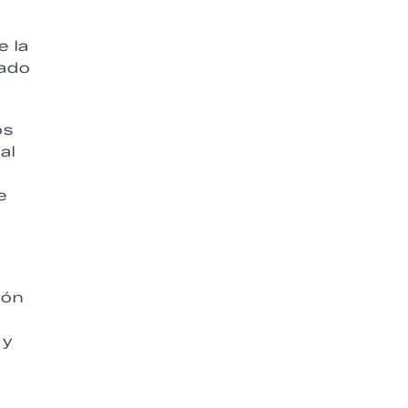
e la
cado
os
al
e
ión
 y