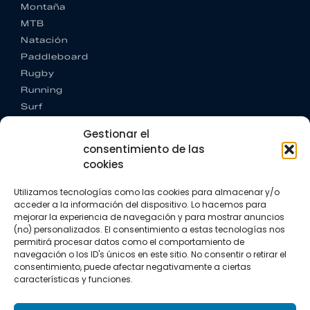
Montaña
MTB
Natación
Paddleboard
Rugby
Running
Surf
Trail running
Gestionar el
Triatlón
consentimiento de las
cookies
CONTACTO
+34 922 303 191
Utilizamos tecnologías como las cookies para almacenar y/o
+34 662 342 177
acceder a la información del dispositivo. Lo hacemos para
info@vkssport.com
mejorar la experiencia de navegación y para mostrar anuncios
SÍGUENOS
(no) personalizados. El consentimiento a estas tecnologías nos
permitirá procesar datos como el comportamiento de
navegación o los ID's únicos en este sitio. No consentir o retirar el
consentimiento, puede afectar negativamente a ciertas
características y funciones.