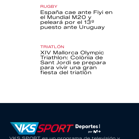
RUGBY
España cae ante Fiyi en
el Mundial M20 y
peleará por el 13º
puesto ante Uruguay
TRIATLÓN
XIV Mallorca Olympic
Triathlon: Colònia de
Sant Jordi se prepara
para vivir una gran
fiesta del triatlón
VKS SPORT es un programa de televisión y