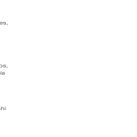
es,
os,
ía
hí