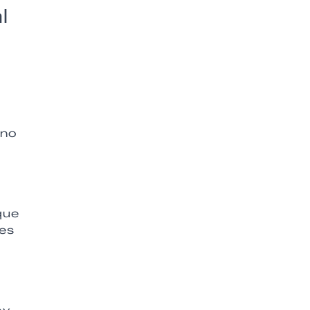
l
 no
que
ces