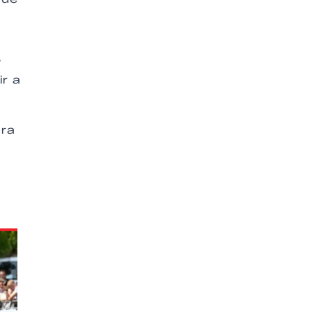
?
ir a
ara