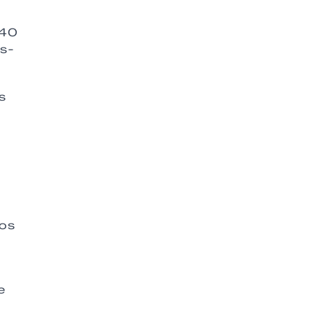
 40
os-
s
dos
e