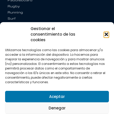
Paddleboard
Rugby
Running
Surf
Trail running
Gestionar el
Triatlón
consentimiento de las
cookies
CONTACTO
+34 922 303 191
Utilizamos tecnologías como las cookies para almacenar y/o
+34 662 342 177
acceder a la información del dispositivo. Lo hacemos para
info@vkssport.com
mejorar la experiencia de navegación y para mostrar anuncios
SÍGUENOS
(no) personalizados. El consentimiento a estas tecnologías nos
permitirá procesar datos como el comportamiento de
navegación o los ID's únicos en este sitio. No consentir o retirar el
consentimiento, puede afectar negativamente a ciertas
características y funciones.
Aceptar
Aviso legal
Política de privacidad
Política de cookies
Denegar