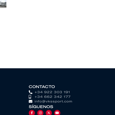
CONTACTO
+34 922 303 191
+34 662 342 177
info@vkssport.com
SÍGUENOS