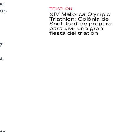
ue
TRIATLÓN
con
XIV Mallorca Olympic
Triathlon: Colònia de
Sant Jordi se prepara
para vivir una gran
fiesta del triatlón
?
a.