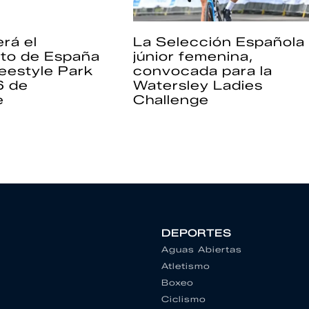
rá el
La Selección Española
to de España
júnior femenina,
eestyle Park
convocada para la
6 de
Watersley Ladies
e
Challenge
DEPORTES
Aguas Abiertas
Atletismo
Boxeo
Ciclismo