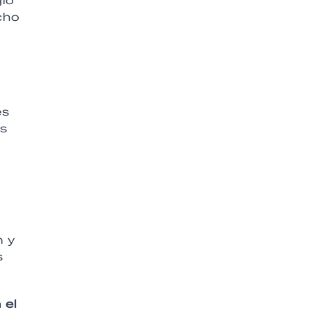
gio
cho
es
as
n y
s
 el