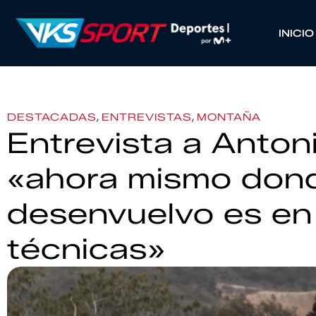
INICIO
,
,
DESTACADAS
ENTREVISTAS
MONTAÑA
Entrevista a Anton
«ahora mismo don
desenvuelvo es en
técnicas»