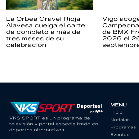
La Orbea Gravel Rioja
Vigo acoge
Alavesa cuelga el cartel
Campeona
de completo a más de
de BMX Fr
tres meses de su
2026 el 2
celebración
septiembr
MENU
Inicio
VKS SPORT es un programa de
Noticias
televisión y portal especializado en
Programas
deportes alternativos.
Eventos