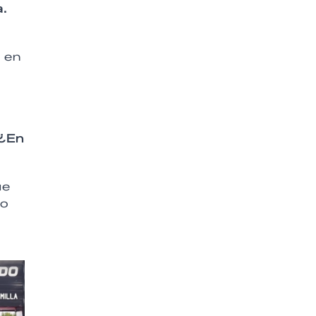
.
n en
 ¿En
ue
mo