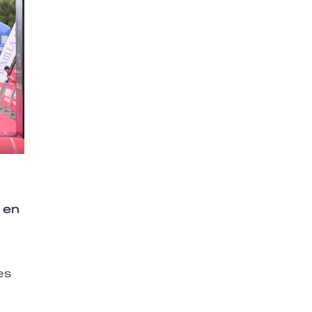
 en
es