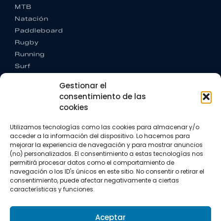
MTB
Natación
Paddleboard
Rugby
Running
Surf
Trail running
Gestionar el
Triatlón
consentimiento de las
cookies
CONTACTO
+34 922 303 191
Utilizamos tecnologías como las cookies para almacenar y/o
+34 662 342 177
acceder a la información del dispositivo. Lo hacemos para
info@vkssport.com
mejorar la experiencia de navegación y para mostrar anuncios
SÍGUENOS
(no) personalizados. El consentimiento a estas tecnologías nos
permitirá procesar datos como el comportamiento de
navegación o los ID's únicos en este sitio. No consentir o retirar el
consentimiento, puede afectar negativamente a ciertas
características y funciones.
Aceptar
Aviso legal
Política de privacidad