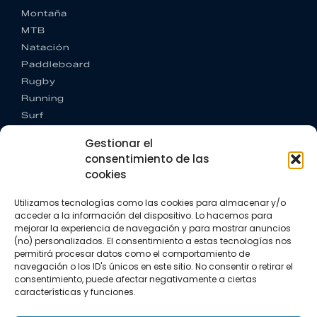
Montaña
MTB
Natación
Paddleboard
Rugby
Running
Surf
Trail running
Gestionar el
Triatlón
consentimiento de las
cookies
CONTACTO
+34 922 303 191
Utilizamos tecnologías como las cookies para almacenar y/o
+34 662 342 177
acceder a la información del dispositivo. Lo hacemos para
info@vkssport.com
mejorar la experiencia de navegación y para mostrar anuncios
SÍGUENOS
(no) personalizados. El consentimiento a estas tecnologías nos
permitirá procesar datos como el comportamiento de
navegación o los ID's únicos en este sitio. No consentir o retirar el
consentimiento, puede afectar negativamente a ciertas
características y funciones.