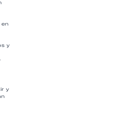
n
 en
os y
o
ir y
án