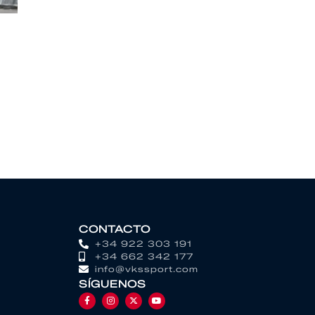
CONTACTO
+34 922 303 191
+34 662 342 177
info@vkssport.com
SÍGUENOS