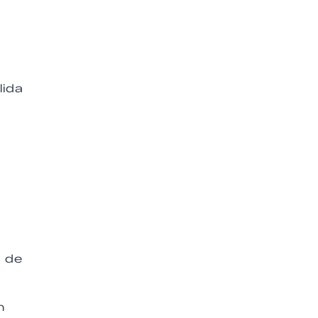
.
lida
a de
n