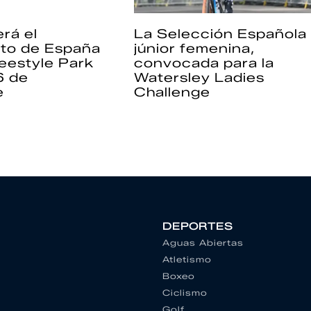
rá el
La Selección Española
to de España
júnior femenina,
eestyle Park
convocada para la
6 de
Watersley Ladies
e
Challenge
DEPORTES
Aguas Abiertas
Atletismo
Boxeo
Ciclismo
Golf