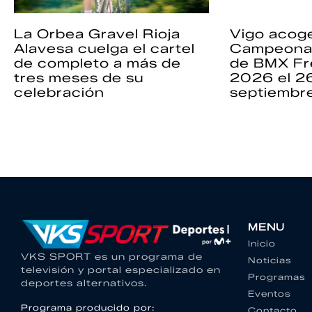
La Orbea Gravel Rioja
Vigo acoge
Alavesa cuelga el cartel
Campeona
de completo a más de
de BMX Fr
tres meses de su
2026 el 2
celebración
septiembr
MENU
Inicio
VKS SPORT es un programa de
Noticias
televisión y portal especializado en
Programas
deportes alternativos.
Eventos
Programa producido por:
Contacto