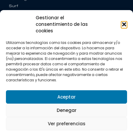
Surf
Trail running
Gestionar el
Triatlón
consentimiento de las
cookies
CONTACTO
+34 922 303 191
Utilizamos tecnologías como las cookies para almacenar y/o
+34 662 342 177
acceder a la información del dispositivo. Lo hacemos para
info@vkssport.com
mejorar la experiencia de navegación y para mostrar anuncios
SÍGUENOS
(no) personalizados. El consentimiento a estas tecnologías nos
permitirá procesar datos como el comportamiento de
navegación o los ID's únicos en este sitio. No consentir o retirar el
consentimiento, puede afectar negativamente a ciertas
características y funciones.
Aceptar
Aviso legal
Política de privacidad
Política de cookies
Denegar
Copyright © 2026 VKS Sport.
Ver preferencias
Todos los derechos resevados.