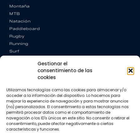
Montaña
MTB
Natación
Paddleboard
Rugby
Running
Surf
Trail running
Gestionar el
Triatlón
consentimiento de las
cookies
CONTACTO
+34 922 303 191
Utilizamos tecnologías como las cookies para almacenar y/o
+34 662 342 177
acceder a la información del dispositivo. Lo hacemos para
info@vkssport.com
mejorar la experiencia de navegación y para mostrar anuncios
SÍGUENOS
(no) personalizados. El consentimiento a estas tecnologías nos
permitirá procesar datos como el comportamiento de
navegación o los ID's únicos en este sitio. No consentir o retirar el
consentimiento, puede afectar negativamente a ciertas
características y funciones.