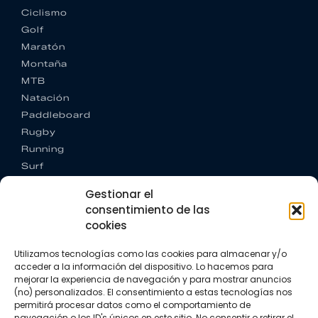
Ciclismo
Golf
Maratón
Montaña
MTB
Natación
Paddleboard
Rugby
Running
Surf
Trail running
Gestionar el
Triatlón
consentimiento de las
cookies
CONTACTO
+34 922 303 191
Utilizamos tecnologías como las cookies para almacenar y/o
+34 662 342 177
acceder a la información del dispositivo. Lo hacemos para
info@vkssport.com
mejorar la experiencia de navegación y para mostrar anuncios
SÍGUENOS
(no) personalizados. El consentimiento a estas tecnologías nos
permitirá procesar datos como el comportamiento de
navegación o los ID's únicos en este sitio. No consentir o retirar el