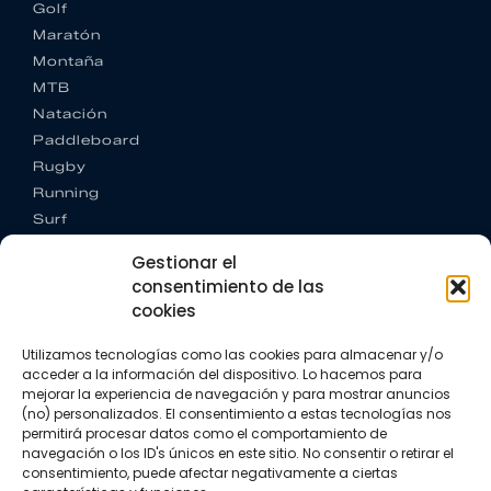
Golf
Maratón
Montaña
MTB
Natación
Paddleboard
Rugby
Running
Surf
Trail running
Gestionar el
Triatlón
consentimiento de las
cookies
CONTACTO
+34 922 303 191
Utilizamos tecnologías como las cookies para almacenar y/o
+34 662 342 177
acceder a la información del dispositivo. Lo hacemos para
info@vkssport.com
mejorar la experiencia de navegación y para mostrar anuncios
SÍGUENOS
(no) personalizados. El consentimiento a estas tecnologías nos
permitirá procesar datos como el comportamiento de
navegación o los ID's únicos en este sitio. No consentir o retirar el
consentimiento, puede afectar negativamente a ciertas