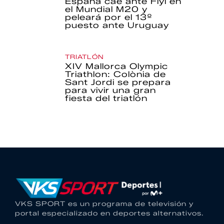
España cae ante Fiyi en
el Mundial M20 y
peleará por el 13º
puesto ante Uruguay
TRIATLÓN
XIV Mallorca Olympic
Triathlon: Colònia de
Sant Jordi se prepara
para vivir una gran
fiesta del triatlón
VKS SPORT es un programa de televisión y
portal especializado en deportes alternativos.