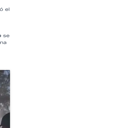
 el
o
se
ina