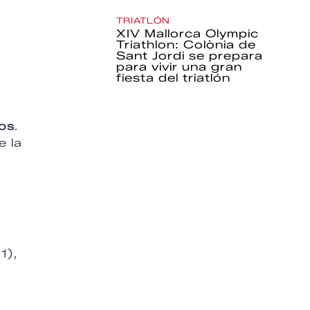
TRIATLÓN
XIV Mallorca Olympic
Triathlon: Colònia de
Sant Jordi se prepara
para vivir una gran
fiesta del triatlón
ros
.
e la
1),