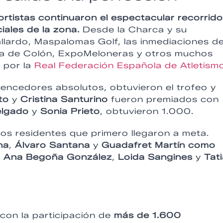
tistas continuaron el espectacular recorrido
iales de la zona.
Desde la Charca y su
lardo, Maspalomas Golf, las inmediaciones de
da de Colón, ExpoMeloneras y otros muchos
 por la
Real Federación Española de Atletism
vencedores absolutos, obtuvieron el trofeo y
to
y
Cristina Santurino
fueron premiados con
elgado
y
Sonia Prieto
, obtuvieron 1.000.
ios residentes que primero llegaron a meta.
na
,
Álvaro Santana
y
Guadafret Martín como
,
Ana Begoña González
,
Loida Sangines
y
Tat
con la participación de
más de 1.600