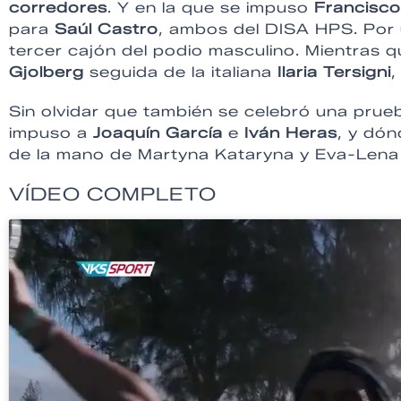
corredores
. Y en la que se impuso
Francisco
para
Saúl Castro
, ambos del DISA HPS. Por ú
tercer cajón del podio masculino. Mientras qu
Gjolberg
seguida de la italiana
Ilaria Tersigni
,
Sin olvidar que también se celebró una prueb
impuso a
Joaquín García
e
Iván Heras
, y dó
de la mano de Martyna Kataryna y Eva-Lena 
VÍDEO COMPLETO