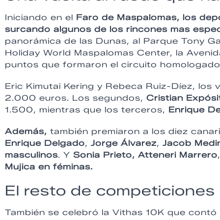
Iniciando en el
Faro de Maspalomas, los depor
surcando algunos de los rincones mas espec
panorámica de las Dunas, al Parque Tony Gal
Holiday World Maspalomas Center, la Aveni
puntos que formaron el circuito homologado
Eric Kimutai Kering y Rebeca Ruiz-Díez, los 
2.000 euros. Los segundos,
Cristian Expósi
1.500, mientras que los terceros,
Enrique D
Además,
también premiaron a los diez canar
Enrique Delgado
,
Jorge Álvarez
,
Jacob Medi
masculinos
. Y
Sonia Prieto,
Atteneri Marrero
Mujica en féminas.
El resto de competiciones
También se celebró la Vithas 10K que contó 