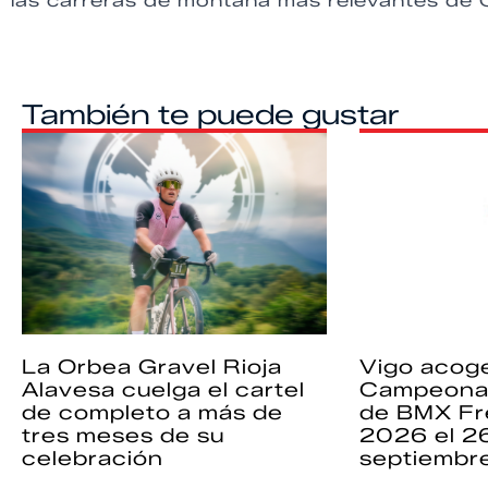
las carreras de montaña más relevantes de 
También te puede gustar
La Orbea Gravel Rioja
Vigo acoge
Alavesa cuelga el cartel
Campeona
de completo a más de
de BMX Fr
tres meses de su
2026 el 2
celebración
septiembr