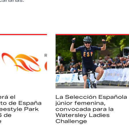
Canarias.
rá el
La Selección Española
to de España
júnior femenina,
eestyle Park
convocada para la
6 de
Watersley Ladies
e
Challenge