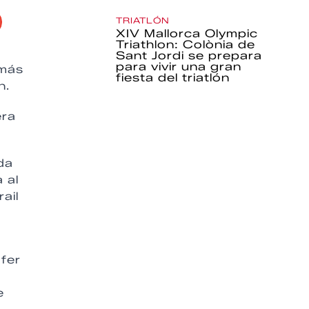
TRIATLÓN
XIV Mallorca Olympic
Triathlon: Colònia de
Sant Jordi se prepara
para vivir una gran
 más
fiesta del triatlón
n.
era
da
 al
ail
fer
e