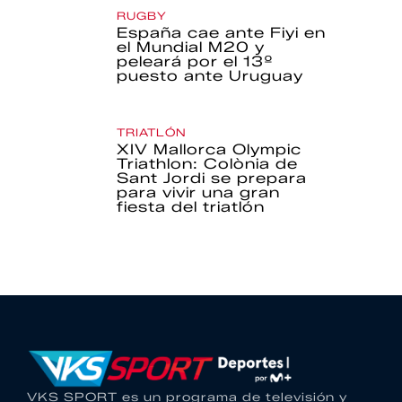
RUGBY
España cae ante Fiyi en
el Mundial M20 y
peleará por el 13º
puesto ante Uruguay
TRIATLÓN
XIV Mallorca Olympic
Triathlon: Colònia de
Sant Jordi se prepara
para vivir una gran
fiesta del triatlón
VKS SPORT es un programa de televisión y