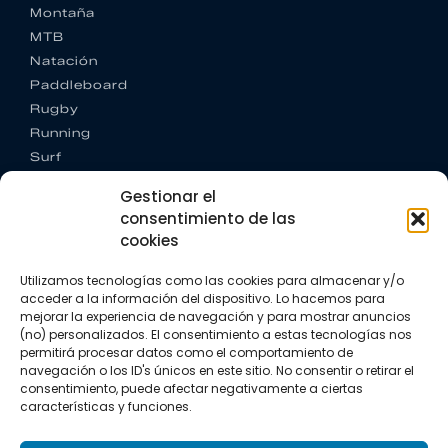
Montaña
MTB
Natación
Paddleboard
Rugby
Running
Surf
Trail running
Gestionar el
Triatlón
consentimiento de las
cookies
CONTACTO
+34 922 303 191
Utilizamos tecnologías como las cookies para almacenar y/o
+34 662 342 177
acceder a la información del dispositivo. Lo hacemos para
info@vkssport.com
mejorar la experiencia de navegación y para mostrar anuncios
SÍGUENOS
(no) personalizados. El consentimiento a estas tecnologías nos
permitirá procesar datos como el comportamiento de
navegación o los ID's únicos en este sitio. No consentir o retirar el
consentimiento, puede afectar negativamente a ciertas
características y funciones.