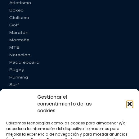
Atletismo
Boxeo
Ciclismo
Golf
Maratón
Montaña
MTB
Natación
Paddleboard
Rugby
Running
Surf
Trail running
Gestionar el
Triatlón
consentimiento de las
cookies
CONTACTO
+34 922 303 191
Utilizamos tecnologías como las cookies para almacenar y/o
+34 662 342 177
acceder a la información del dispositivo. Lo hacemos para
info@vkssport.com
mejorar la experiencia de navegación y para mostrar anuncios
SÍGUENOS