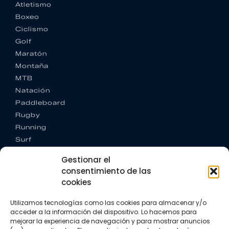
Atletismo
Boxeo
Ciclismo
Golf
Maratón
Montaña
MTB
Natación
Paddleboard
Rugby
Running
Surf
Trail running
Gestionar el
Triatlón
consentimiento de las
cookies
CONTACTO
+34 922 303 191
Utilizamos tecnologías como las cookies para almacenar y/o
+34 662 342 177
acceder a la información del dispositivo. Lo hacemos para
info@vkssport.com
mejorar la experiencia de navegación y para mostrar anuncios
SÍGUENOS