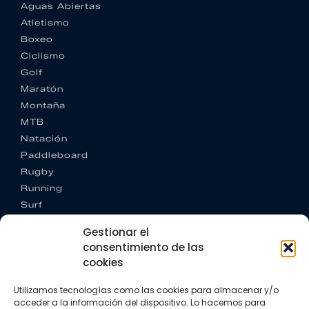
Aguas Abiertas
Atletismo
Boxeo
Ciclismo
Golf
Maratón
Montaña
MTB
Natación
Paddleboard
Rugby
Running
Surf
Trail running
Gestionar el
Triatlón
consentimiento de las
cookies
CONTACTO
+34 922 303 191
Utilizamos tecnologías como las cookies para almacenar y/o
+34 662 342 177
acceder a la información del dispositivo. Lo hacemos para
info@vkssport.com